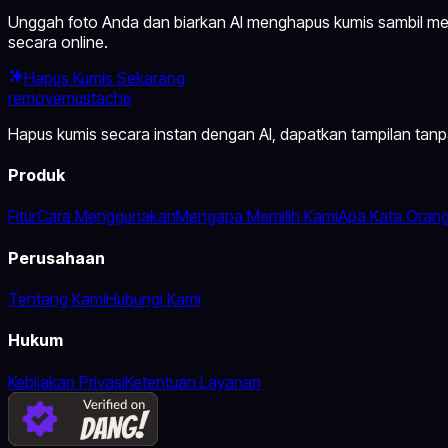
Unggah foto Anda dan biarkan AI menghapus kumis sambil menja
secara online.
Hapus Kumis Sekarang
removemustache
Hapus kumis secara instan dengan AI, dapatkan tampilan tanpa 
Produk
Fitur
Cara Menggunakan
Mengapa Memilih Kami
Apa Kata Oran
Perusahaan
Tentang Kami
Hubungi Kami
Hukum
Kebijakan Privasi
Ketentuan Layanan