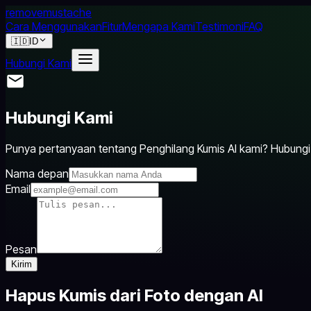
removemustache
Cara Menggunakan
Fitur
Mengapa Kami
Testimoni
FAQ
🇮🇩
ID
Hubungi Kami
Hubungi Kami
Punya pertanyaan tentang Penghilang Kumis AI kami? Hubung
Nama depan
Email
Pesan
Kirim
Hapus Kumis dari Foto dengan AI