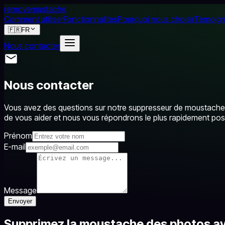
removemustache
Comment utiliser
Fonctionnalités
Pourquoi nous choisir
Témoig
🇫🇷
FR
Nous contacter
Nous contacter
Vous avez des questions sur notre suppresseur de moustache
de vous aider et nous vous répondrons le plus rapidement poss
Prénom
E-mail
Message
Envoyer
Supprimez la moustache des photos av